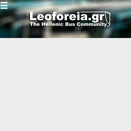
☰
Gallery
Open
Gallery
-
-
-
-
-
-
-
-