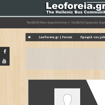
Προβολή Νέων Δημοσιεύσεων |
Προβολή Σημερινών Δημ
Leoforeia.gr | Forum
Προφίλ του jo