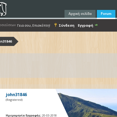
Αρχική σελίδα
Forum
οσιεύσεων
Γεια σου, Επισκέπτη!
Σύνδεση
Εγγραφή
hn31846
john31846
(Registered)
Ημερομηνία Εγγραφής:
20-03-2018