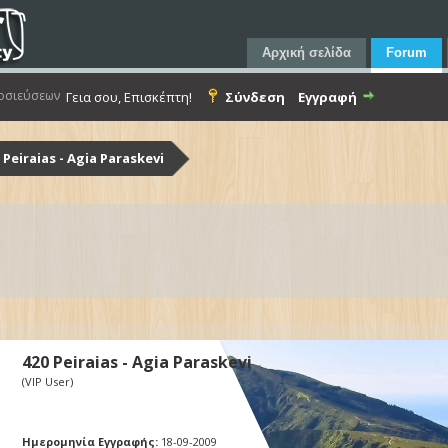
Αρχική σελίδα
Forum
οσιεύσεων
Γεια σου, Επισκέπτη!
Σύνδεση
Εγγραφή
Peiraias - Agia Paraskevi
420 Peiraias - Agia Paraskevi
(VIP User)
Ημερομηνία Εγγραφής:
18-09-2009