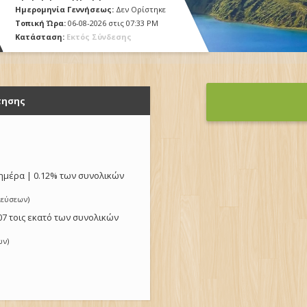
Ημερομηνία Γεννήσεως:
Δεν Ορίστηκε
Τοπική Ώρα:
06-08-2026 στις 07:33 PM
Κατάσταση:
Εκτός Σύνδεσης
ήτησης
ν ημέρα | 0.12% των συνολικών
ιεύσεων
)
.07 τοις εκατό των συνολικών
ων
)