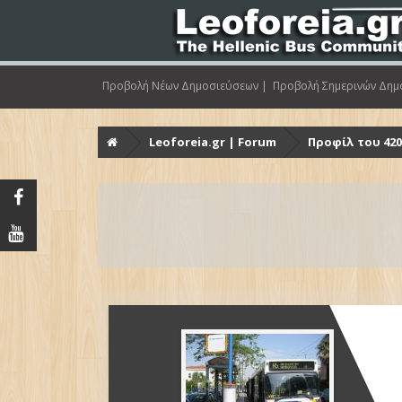
Προβολή Νέων Δημοσιεύσεων |
Προβολή Σημερινών Δημ
Leoforeia.gr | Forum
Προφίλ του 420 