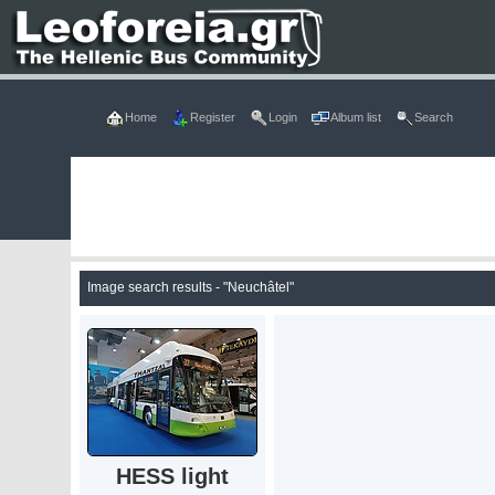
Home
Register
Login
Album list
Search
Image search results - "Neuchâtel"
HESS light