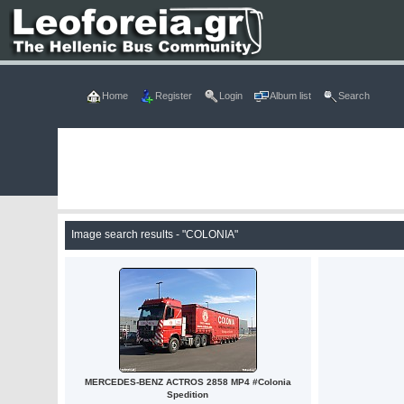
Home
Register
Login
Album list
Search
Image search results - "COLONIA"
MERCEDES-BENZ ACTROS 2858 MP4 #Colonia
Spedition