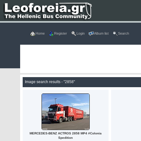
Home
Register
Login
Album list
Search
Image search results - "2858"
MERCEDES-BENZ ACTROS 2858 MP4 #Colonia
Spedition