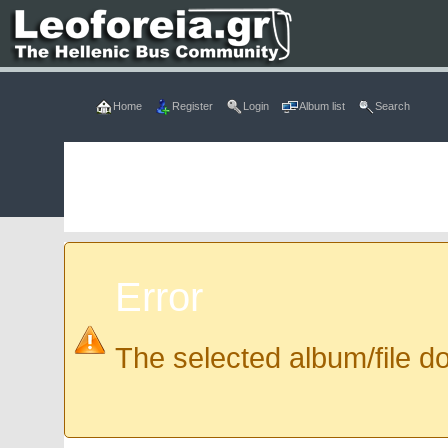
Home
Register
Login
Album list
Search
Error
The selected album/file do