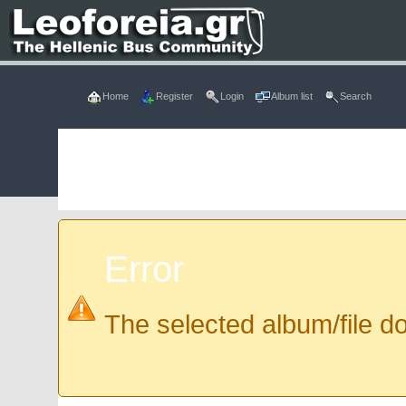
Home
Register
Login
Album list
Search
Error
The selected album/file do