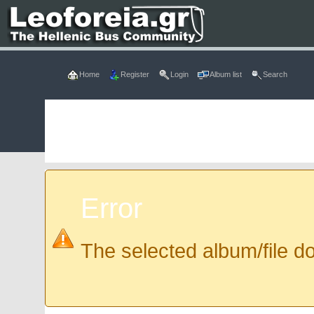
Home
Register
Login
Album list
Search
Error
The selected album/file do