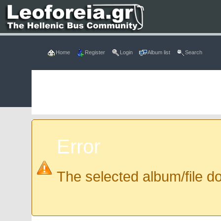
Home
Register
Login
Album list
Search
Error
The selected album/file do