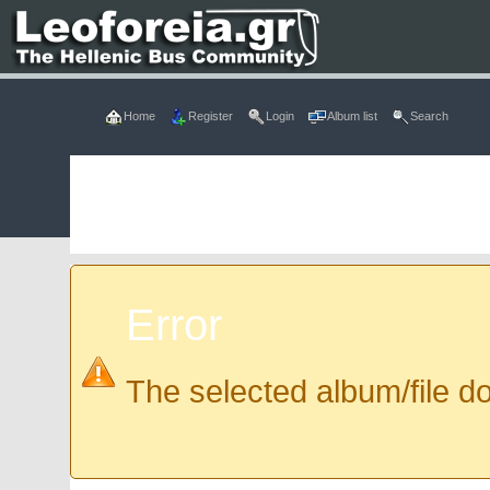
Home
Register
Login
Album list
Search
Error
The selected album/file do