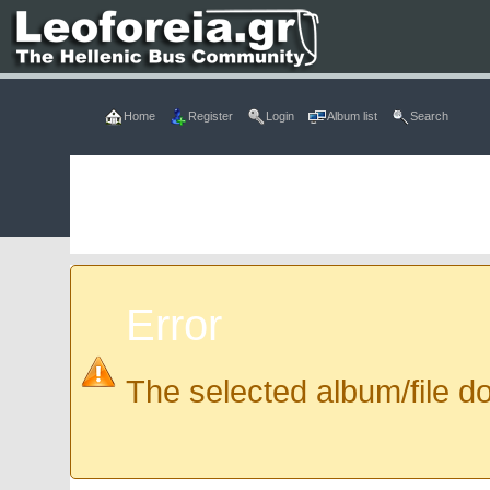
Home
Register
Login
Album list
Search
Error
The selected album/file do