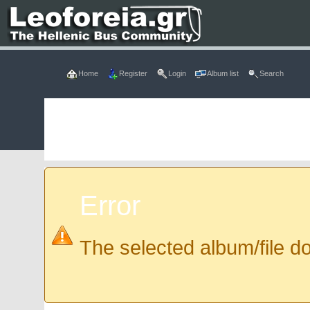
Home
Register
Login
Album list
Search
Error
The selected album/file do