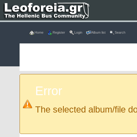
Home
Register
Login
Album list
Search
Error
The selected album/file do