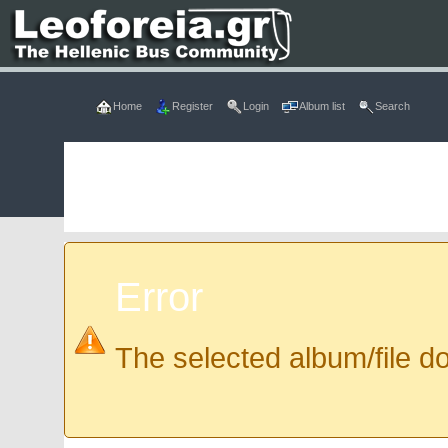
Home
Register
Login
Album list
Search
Error
The selected album/file do