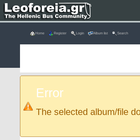
Home
Register
Login
Album list
Search
Error
The selected album/file do