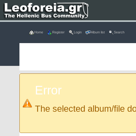
Home
Register
Login
Album list
Search
Error
The selected album/file do