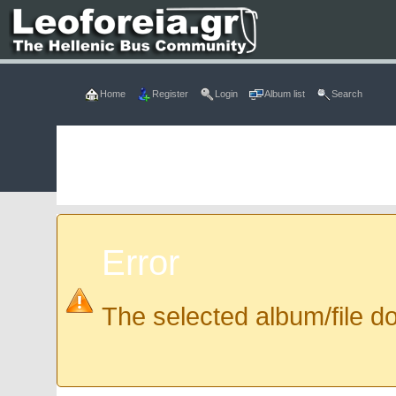
Home
Register
Login
Album list
Search
Error
The selected album/file do