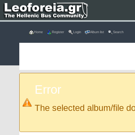
Home
Register
Login
Album list
Search
Error
The selected album/file do