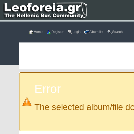
Home
Register
Login
Album list
Search
Error
The selected album/file do