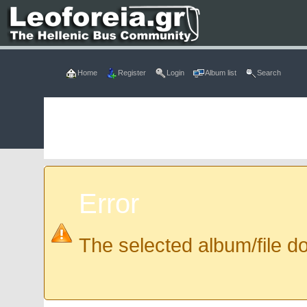
Home
Register
Login
Album list
Search
Error
The selected album/file do