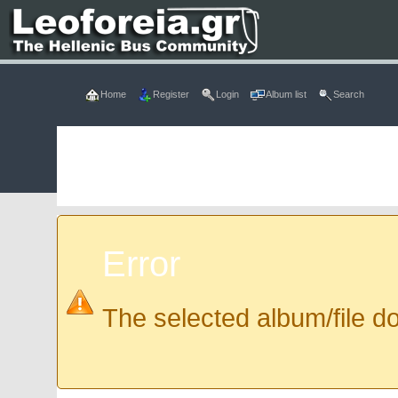
Home
Register
Login
Album list
Search
Error
The selected album/file do