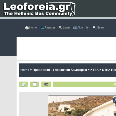
Home
Register
Login
Album list
Search
Home
>
Προαστιακά - Υπεραστικά Λεωφορεία
>
ΚΤΕΛ
>
ΚΤΕΛ Ηρα
F