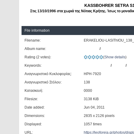
KASSBOHRER SETRA S1
Στις 13/10/1996 στα χωριά της Νότιας Κρήτης. Ίσως το μονα
File information
Filename:
ERAKELIOU-LASIThIOU_138_
Album name:
kyriakos
/
ΚΤΕΛ Ηρακλείου-Λ
Rating (2 votes):
(
Show details
)
Keywords:
KASSBOHRER
/
SETRA
/
S12
Αναγνωριστικό Κυκλοφορίας:
HPH-7920
Αναγνωριστικό Στόλου:
138
Κατασκευή:
0000
Filesize:
3138 KiB
Date added:
Jun 04, 2011
Dimensions:
2835 x 2126 pixels
Displayed:
1057 times
URL:
https://leoforeia.gr/photos/di