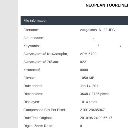
NEOPLAN TOURLINER
File information
Filename:
Aargolidas_N_22.JPG
Album name:
OBELIX
/
ΚΤΕΛ Ν. Αργολίδας
Keywords:
NEOPLAN
/
TOURLINER
/
N2
Αναγνωριστικό Κυκλοφορίας:
APM-6790
Αναγνωριστικό Στόλου:
022
Κατασκευή:
0000
Filesize:
1050 KiB
Date added:
Jan 14, 2011
Dimensions:
3648 x 2736 pixels
Displayed:
1014 times
Compressed Bits Per Pixel:
2.00128485047
DateTime Original:
2010:06:24 09:56:17
Digital Zoom Ratio:
0