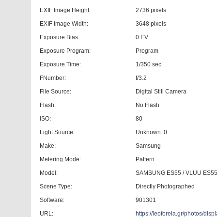
EXIF Image Height:
2736 pixels
EXIF Image Width:
3648 pixels
Exposure Bias:
0 EV
Exposure Program:
Program
Exposure Time:
1/350 sec
FNumber:
f/3.2
File Source:
Digital Still Camera
Flash:
No Flash
ISO:
80
Light Source:
Unknown: 0
Make:
Samsung
Metering Mode:
Pattern
Model:
SAMSUNG ES55 / VLUU ES55
Scene Type:
Directly Photographed
Software:
901301
URL:
https://leoforeia.gr/photos/di