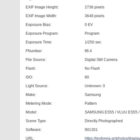
EXIF Image Height:
2736 pixels
EXIF Image Width:
3648 pixels
Exposure Bias:
0 EV
Exposure Program:
Program
Exposure Time:
1/250 sec
FNumber:
f/8.4
File Source:
Digital Still Camera
Flash:
No Flash
ISO:
80
Light Source:
Unknown: 0
Make:
Samsung
Metering Mode:
Pattern
Model:
SAMSUNG ES55 / VLUU ES55 
Scene Type:
Directly Photographed
Software:
901301
URL:
https://leoforeia.gr/photos/dis