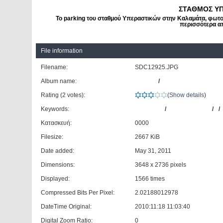
ΣΤΑΘΜΟΣ ΥΠ
Το parking του σταθμού Υπεραστικών στην Καλαμάτα, φωτογρ
περισσότερα απ
File information
Filename:
SDC12925.JPG
Album name:
OBELIX
/
ΚΤΕΛ Ν. Μεσσηνίας
Rating (2 votes):
(
Show details
)
Keywords:
ΣΤΑΘΜΟΣ
/
ΥΠΕΡΑΣΤΙΚΩΝ
/
-
/
Κατασκευή:
0000
Filesize:
2667 KiB
Date added:
May 31, 2011
Dimensions:
3648 x 2736 pixels
Displayed:
1566 times
Compressed Bits Per Pixel:
2.02188012978
DateTime Original:
2010:11:18 11:03:40
Digital Zoom Ratio:
0