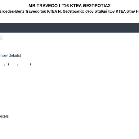
MB TRAVEGO I #16 ΚΤΕΛ ΘΕΣΠΡΩΤΙΑΣ
rcedes-Benz Travego του ΚΤΕΛ Ν. Θεσπρωτίας στον σταθμό των ΚΤΕΛ στην Η
PG
ΚΤΕΛ Ν. Θεσπρωτίας
Show details
)
GO
/
I
/
#16
/
ΚΤΕΛ
/
ΘΕΣΠΡΩΤΙΑΣ
ixels