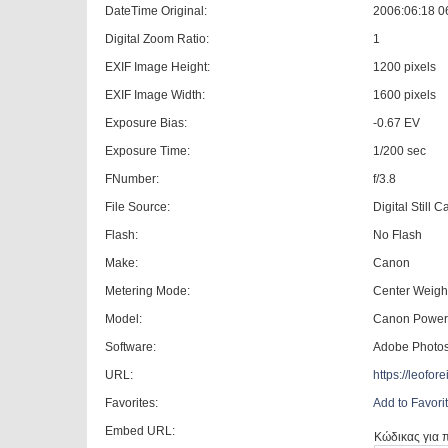
DateTime Original:
2006:06:18 0
Digital Zoom Ratio:
1
EXIF Image Height:
1200 pixels
EXIF Image Width:
1600 pixels
Exposure Bias:
-0.67 EV
Exposure Time:
1/200 sec
FNumber:
f/3.8
File Source:
Digital Still 
Flash:
No Flash
Make:
Canon
Metering Mode:
Center Weigh
Model:
Canon Power
Software:
Adobe Photo
URL:
https://leofo
Favorites:
Add to Favori
Embed URL:
Κώδικας για 