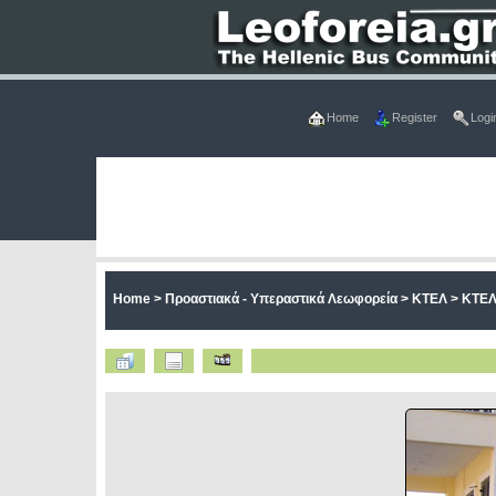
Home
Register
Logi
Home
>
Προαστιακά - Υπεραστικά Λεωφορεία
>
ΚΤΕΛ
>
ΚΤΕΛ