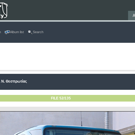
Α
n
Album list
Search
 Ν. Θεσπρωτίας
FILE 52/135