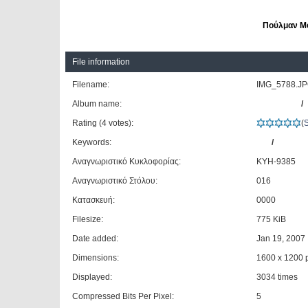
Πούλμαν Me
File information
Filename:
IMG_5788.J
Album name:
dimangelid
/
Rating (4 votes):
(
Keywords:
MB
/
TRAVE
Αναγνωριστικό Κυκλοφορίας:
KYH-9385
Αναγνωριστικό Στόλου:
016
Κατασκευή:
0000
Filesize:
775 KiB
Date added:
Jan 19, 2007
Dimensions:
1600 x 1200 p
Displayed:
3034 times
Compressed Bits Per Pixel:
5