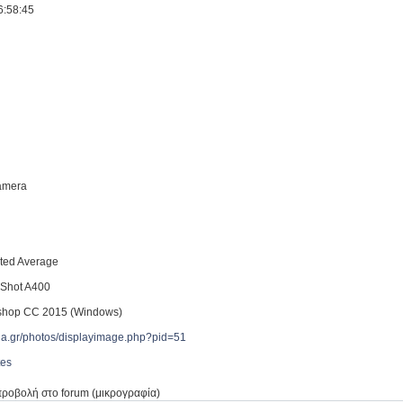
6:58:45
Camera
ted Average
Shot A400
shop CC 2015 (Windows)
reia.gr/photos/displayimage.php?pid=51
tes
προβολή στο forum (μικρογραφία)