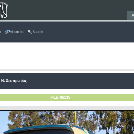
Α
n
Album list
Search
 Ν. Θεσπρωτίας
FILE 46/135