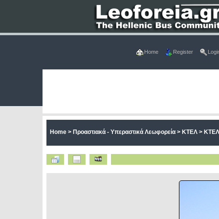
Home
Register
Logi
Home
>
Προαστιακά - Υπεραστικά Λεωφορεία
>
ΚΤΕΛ
>
ΚΤΕΛ