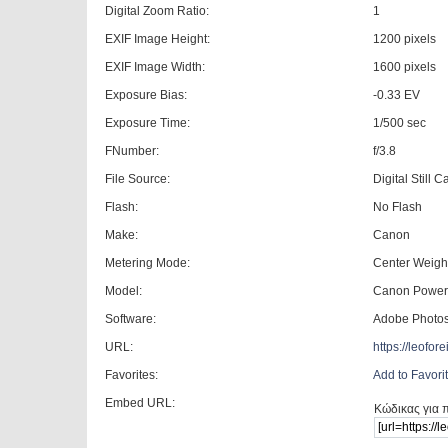
Digital Zoom Ratio:
1
EXIF Image Height:
1200 pixels
EXIF Image Width:
1600 pixels
Exposure Bias:
-0.33 EV
Exposure Time:
1/500 sec
FNumber:
f/3.8
File Source:
Digital Still 
Flash:
No Flash
Make:
Canon
Metering Mode:
Center Weigh
Model:
Canon Power
Software:
Adobe Photo
URL:
https://leofo
Favorites:
Add to Favori
Embed URL:
Κώδικας για 