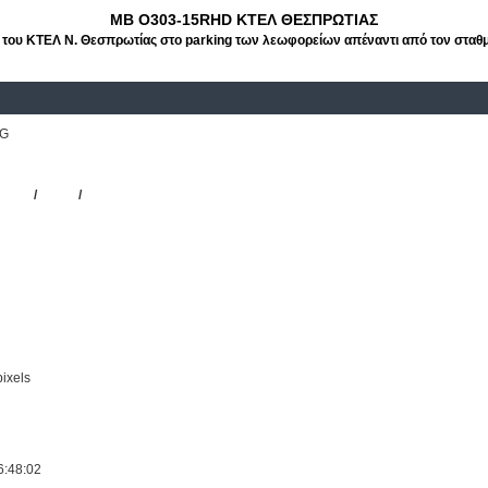
MB O303-15RHD ΚΤΕΛ ΘΕΣΠΡΩΤΙΑΣ
ου ΚΤΕΛ Ν. Θεσπρωτίας στο parking των λεωφορείων απέναντι από τον σταθ
PG
ΚΤΕΛ Ν. Θεσπρωτίας
5RHD
/
ΚΤΕΛ
/
ΘΕΣΠΡΩΤΙΑΣ
ixels
6:48:02