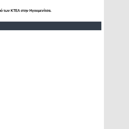
μό των ΚΤΕΛ στην Ηγουμενίτσα.