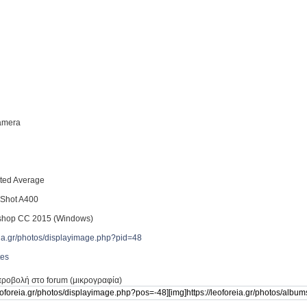
Camera
ted Average
Shot A400
shop CC 2015 (Windows)
reia.gr/photos/displayimage.php?pid=48
tes
προβολή στο forum (μικρογραφία)