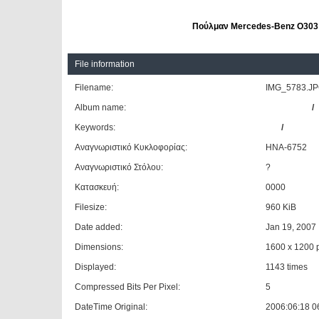
Πούλμαν Mercedes-Benz O303 τ
File information
Filename:
IMG_5783.J
Album name:
dimangelid
/
Keywords:
MB
/
O303-1
Αναγνωριστικό Κυκλοφορίας:
HNA-6752
Αναγνωριστικό Στόλου:
?
Κατασκευή:
0000
Filesize:
960 KiB
Date added:
Jan 19, 2007
Dimensions:
1600 x 1200 p
Displayed:
1143 times
Compressed Bits Per Pixel:
5
DateTime Original:
2006:06:18 0