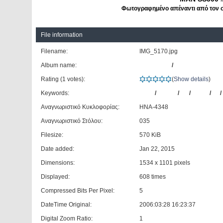
Φωτογραφημένο απέναντι από τον στ
File information
Filename:
IMG_5170.jpg
Album name:
dimangelid
/
ΚΤΕΛ Ν. Θεσπρω
Rating (1 votes):
(
Show details
)
Keywords:
MAN
/
SS500
/
35
/
ΚΤΕΛ
/
Ν.
/
Αναγνωριστικό Κυκλοφορίας:
ΗΝΑ-4348
Αναγνωριστικό Στόλου:
035
Filesize:
570 KiB
Date added:
Jan 22, 2015
Dimensions:
1534 x 1101 pixels
Displayed:
608 times
Compressed Bits Per Pixel:
5
DateTime Original:
2006:03:28 16:23:37
Digital Zoom Ratio:
1