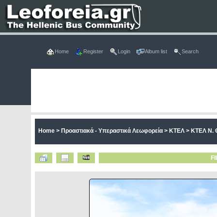
Home
Register
Login
Album list
Search
Home
>
Προαστιακά - Υπεραστικά Λεωφορεία
>
ΚΤΕΛ
>
ΚΤΕΛ Ν. 
FI