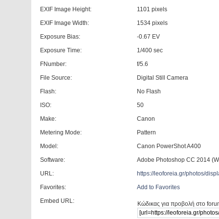
EXIF Image Height:
1101 pixels
EXIF Image Width:
1534 pixels
Exposure Bias:
-0.67 EV
Exposure Time:
1/400 sec
FNumber:
f/5.6
File Source:
Digital Still Camera
Flash:
No Flash
ISO:
50
Make:
Canon
Metering Mode:
Pattern
Model:
Canon PowerShot A400
Software:
Adobe Photoshop CC 2014 (W
URL:
https://leoforeia.gr/photos/d
Favorites:
Add to Favorites
Embed URL:
Κώδικας για προβολή στο foru