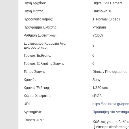
Πηγή Αρχείου:
Digital Still Camera
Πηγή Φωτός:
Unknown: 0
Προσανατολισμός:
1: Normal (0 deg)
Πρόγραμμα Έκθεσης:
Program
Ρύθμιση Συστατικών:
YCbCr
Συμπιεσμένα Κομμάτια Ανά
8
Εικονοστοιχείο:
Τρόπος Έκθεσης:
0
Τρόπος Σύλληψης Σκηνής:
0
Τύπος Σκηνής:
Directly Photographed
Χρονιάς:
Sony
Χρόνος Έκθεσης:
1/320 sec
Χώρος Χρώματος:
sRGB
URL:
https://leoforeia.gr/o
Αγαπημένα:
Προσθήκη στα Αγαπημ
Embed URL:
Κώδικας για προβολή σ