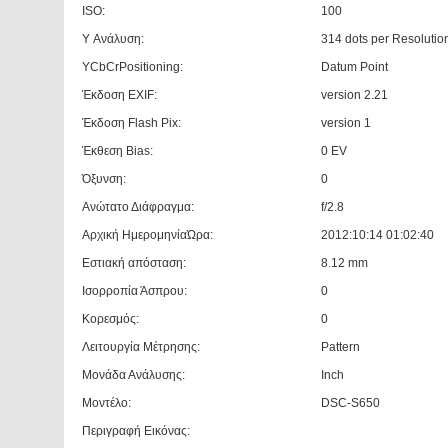
ISO:
100
Y Ανάλυση:
314 dots per Resolutio
YCbCrPositioning:
Datum Point
Έκδοση EXIF:
version 2.21
Έκδοση Flash Pix:
version 1
Έκθεση Bias:
0 EV
Όξυνση:
0
Ανώτατο Διάφραγμα:
f/2.8
Αρχική ΗμερομηνίαΏρα:
2012:10:14 01:02:40
Εστιακή απόσταση:
8.12 mm
Ισορροπία Άσπρου:
0
Κορεσμός:
0
Λειτουργία Μέτρησης:
Pattern
Μονάδα Ανάλυσης:
Inch
Μοντέλο:
DSC-S650
Περιγραφή Εικόνας: