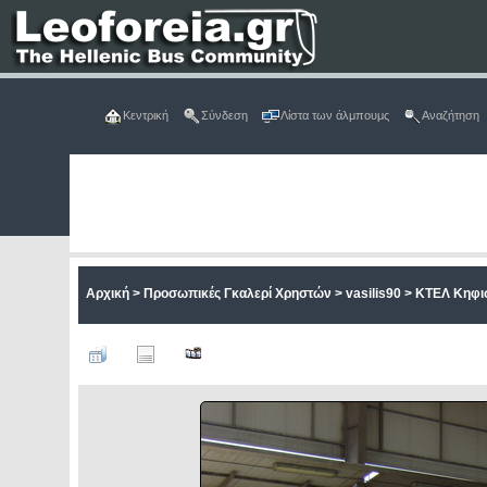
Κεντρική
Σύνδεση
Λίστα των άλμπουμς
Αναζήτηση
Αρχική
>
Προσωπικές Γκαλερί Χρηστών
>
vasilis90
>
ΚΤΕΛ Κηφι
ΑΡΧ