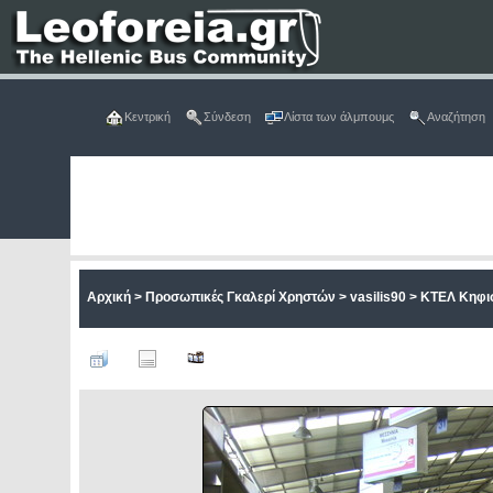
Κεντρική
Σύνδεση
Λίστα των άλμπουμς
Αναζήτηση
Αρχική
>
Προσωπικές Γκαλερί Χρηστών
>
vasilis90
>
ΚΤΕΛ Κηφι
ΑΡΧ