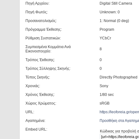
Πηγή Αρχείου:
Digital Still Camera
Πηγή Φωτός:
Unknown: 0
Προσανατολισμός:
1: Normal (0 deg)
Πρόγραμμα Έκθεσης:
Program
Ρύθμιση Συστατικών:
YCbCr
Συμπιεσμένα Κομμάτια Ανά
8
Εικονοστοιχείο:
Τρόπος Έκθεσης:
0
Τρόπος Σύλληψης Σκηνής:
0
Τύπος Σκηνής:
Directly Photographed
Χρονιάς:
Sony
Χρόνος Έκθεσης:
1/80 sec
Χώρος Χρώματος:
sRGB
URL:
https://leoforeia.gr/o
Αγαπημένα:
Προσθήκη στα Αγαπημ
Embed URL:
Κώδικας για προβολή σ