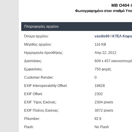
ΜΒ Ο404 
Φωτογραφημένο στον σταθμό Υπερ
Πληροφορίες αρχείου
Όνομα αρχείου:
vasilis90
/
ΚΤΕΛ Κηφι
Μέγεθος αρχείου:
116 KB
Ημερομηνία προσθήκης:
Aπρ 22, 2012
Διαστάσεις:
609 x 457 εικονοστοιχε
Εμφανίσεις:
750 φορές
Customer Render:
0
EXIF Interoperability Offset:
18828
EXIF Offset:
2302
EXIF Ύψος Εικόνας:
2304 pixels
EXIF Πλάτος Εικόνας:
3072 pixels
FNumber:
f/2.9
Flash:
No Flash