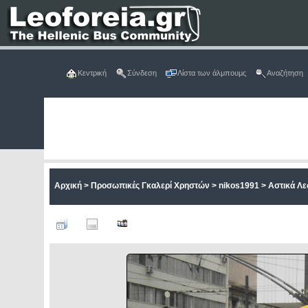
Κεντρική
Σύνδεση
Λίστα των άλμπουμς
Αναζήτηση
Αρχική
>
Προσωπικές Γκαλερί Χρηστών
>
nikos1991
>
Αστικά Λ
ΑΡΧ