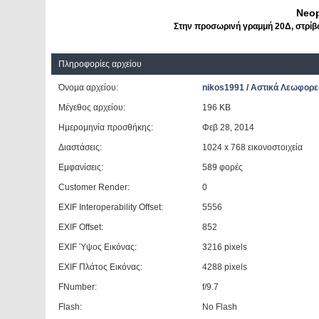
Neop
Στην προσωρινή γραμμή 20Δ, στρίβω
Πληροφορίες αρχείου
Όνομα αρχείου:
nikos1991
/
Αστικά Λεωφορε
Μέγεθος αρχείου:
196 KB
Ημερομηνία προσθήκης:
Φεβ 28, 2014
Διαστάσεις:
1024 x 768 εικονοστοιχεία
Εμφανίσεις:
589 φορές
Customer Render:
0
EXIF Interoperability Offset:
5556
EXIF Offset:
852
EXIF Ύψος Εικόνας:
3216 pixels
EXIF Πλάτος Εικόνας:
4288 pixels
FNumber:
f/9.7
Flash:
No Flash