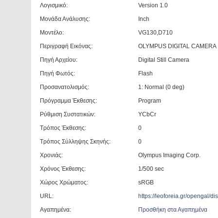
Λογισμικό:
Version 1.0
Μονάδα Ανάλυσης:
Inch
Μοντέλο:
VG130,D710
Περιγραφή Εικόνας:
OLYMPUS DIGITAL CAMERA
Πηγή Αρχείου:
Digital Still Camera
Πηγή Φωτός:
Flash
Προσανατολισμός:
1: Normal (0 deg)
Πρόγραμμα Έκθεσης:
Program
Ρύθμιση Συστατικών:
YCbCr
Τρόπος Έκθεσης:
0
Τρόπος Σύλληψης Σκηνής:
0
Χρονιάς:
Olympus Imaging Corp.
Χρόνος Έκθεσης:
1/500 sec
Χώρος Χρώματος:
sRGB
URL:
https://leoforeia.gr/opengal/
Αγαπημένα:
Προσθήκη στα Αγαπημένα