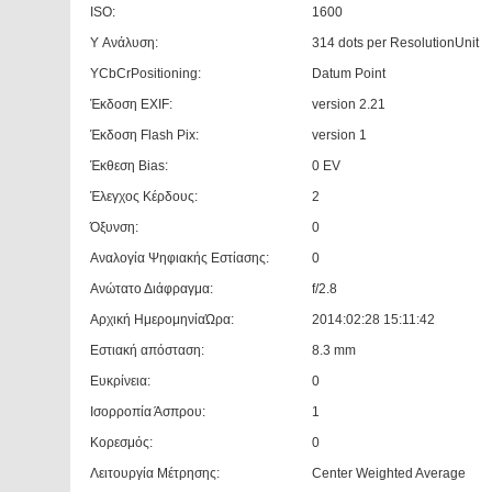
ISO:
1600
Y Ανάλυση:
314 dots per ResolutionUnit
YCbCrPositioning:
Datum Point
Έκδοση EXIF:
version 2.21
Έκδοση Flash Pix:
version 1
Έκθεση Bias:
0 EV
Έλεγχος Κέρδους:
2
Όξυνση:
0
Αναλογία Ψηφιακής Εστίασης:
0
Ανώτατο Διάφραγμα:
f/2.8
Αρχική ΗμερομηνίαΏρα:
2014:02:28 15:11:42
Εστιακή απόσταση:
8.3 mm
Ευκρίνεια:
0
Ισορροπία Άσπρου:
1
Κορεσμός:
0
Λειτουργία Μέτρησης:
Center Weighted Average