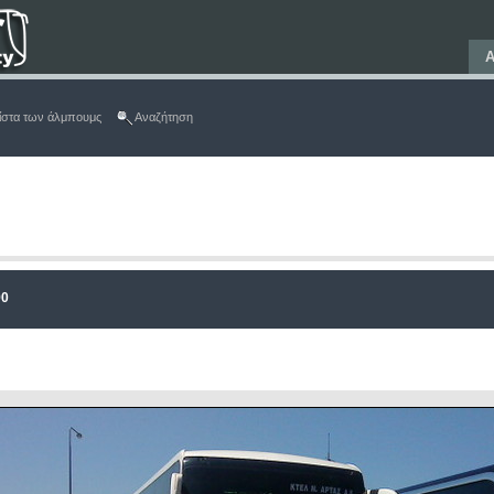
Α
ίστα των άλμπουμς
Αναζήτηση
90
ΑΡΧΕΙΟ 129/134