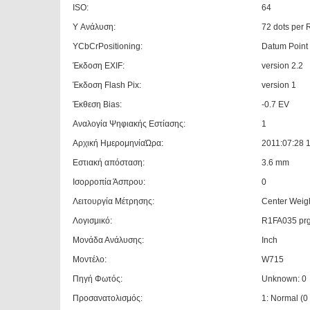
ISO:
64
Y Ανάλυση:
72 dots per 
YCbCrPositioning:
Datum Point
Έκδοση EXIF:
version 2.2
Έκδοση Flash Pix:
version 1
Έκθεση Bias:
-0.7 EV
Αναλογία Ψηφιακής Εστίασης:
1
Αρχική ΗμερομηνίαΏρα:
2011:07:28 
Εστιακή απόσταση:
3.6 mm
Ισορροπία Άσπρου:
0
Λειτουργία Μέτρησης:
Center Weig
Λογισμικό:
R1FA035 p
Μονάδα Ανάλυσης:
Inch
Μοντέλο:
W715
Πηγή Φωτός:
Unknown: 0
Προσανατολισμός:
1: Normal (0