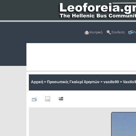
Κεντρική
Σύνδεση
Λ
Αρχική
>
Προσωπικές Γκαλερί Χρηστών
>
vasilis90
>
Vasilis