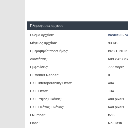
Πληροφορίες αρχείου
Όνομα αρχείου:
vasilis90
/
V
Μέγεθος αρχείου:
93 KB
Ημερομηνία προσθήκης:
Ιαν 21, 2012
Διαστάσεις:
609 x 457 ει
Εμφανίσεις:
777 φορές
Customer Render:
0
EXIF Interoperability Offset:
404
EXIF Offset:
134
EXIF Ύψος Εικόνας:
480 pixels
EXIF Πλάτος Εικόνας:
640 pixels
FNumber:
f/2.8
Flash:
No Flash