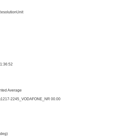
ResolutionUnit
11:36:52
hted Average
rg1217-2245_VODAFONE_NR 00.00
 deg)