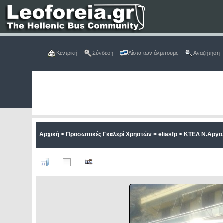
Κεντρική
Σύνδεση
Λίστα των άλμπουμς
Αναζήτηση
Αρχική
>
Προσωπικές Γκαλερί Χρηστών
>
eliasfp
>
ΚΤΕΛ Ν.Αργο
ΑΡ