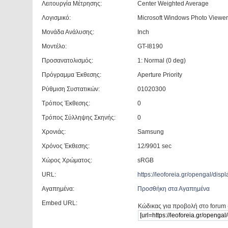
Λειτουργία Μέτρησης:
Center Weighted Average
Λογισμικό:
Microsoft Windows Photo Viewer
Μονάδα Ανάλυσης:
Inch
Μοντέλο:
GT-I8190
Προσανατολισμός:
1: Normal (0 deg)
Πρόγραμμα Έκθεσης:
Aperture Priority
Ρύθμιση Συστατικών:
01020300
Τρόπος Έκθεσης:
0
Τρόπος Σύλληψης Σκηνής:
0
Χρονιάς:
Samsung
Χρόνος Έκθεσης:
12/9901 sec
Χώρος Χρώματος:
sRGB
URL:
https://leoforeia.gr/opengal/di
Αγαπημένα:
Προσθήκη στα Αγαπημένα
Embed URL:
Κώδικας για προβολή στο forum 