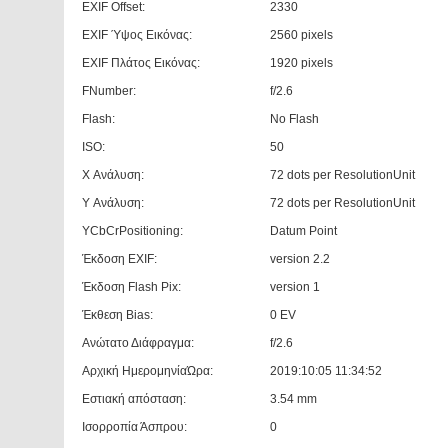
EXIF Offset:
2330
EXIF Ύψος Εικόνας:
2560 pixels
EXIF Πλάτος Εικόνας:
1920 pixels
FNumber:
f/2.6
Flash:
No Flash
ISO:
50
X Ανάλυση:
72 dots per ResolutionUnit
Y Ανάλυση:
72 dots per ResolutionUnit
YCbCrPositioning:
Datum Point
Έκδοση EXIF:
version 2.2
Έκδοση Flash Pix:
version 1
Έκθεση Bias:
0 EV
Ανώτατο Διάφραγμα:
f/2.6
Αρχική ΗμερομηνίαΏρα:
2019:10:05 11:34:52
Εστιακή απόσταση:
3.54 mm
Ισορροπία Άσπρου:
0