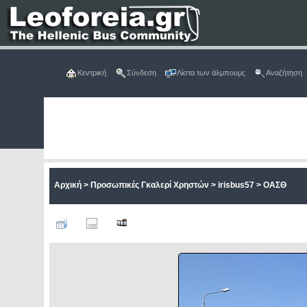
Κεντρική
Σύνδεση
Λίστα των άλμπουμς
Αναζήτηση
Αρχική
>
Προσωπικές Γκαλερί Χρηστών
>
irisbus57
>
ΟΑΣΘ
ΑΡΧ