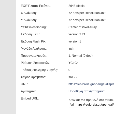
EXIF Πλάτος Εικόνας:
2648 pixels
X Ανάλυση:
72 dots per ResolutionUnit
Y Ανάλυση:
72 dots per ResolutionUnit
YCbCrPositioning:
Center of Pixel Array
Έκδοση EXIF:
version 2.21
Έκδοση Flash Pix:
version 1
Μονάδα Ανάλυσης:
Inch
Προσανατολισμός:
1: Normal (0 deg)
Ρύθμιση Συστατικών:
YCbCr
Τρόπος Σύλληψης Σκηνής:
0
Χώρος Χρώματος:
sRGB
URL:
https://leoforeia.gr/opengal/di
Αγαπημένα:
Προσθήκη στα Αγαπημένα
Embed URL:
Κώδικας για προβολή στο forum 