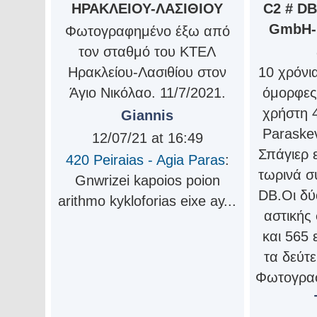
ΗΡΑΚΛΕΙΟΥ-ΛΑΣΙΘΙΟΥ
C2 # DB
GmbH-
Φωτογραφημένο έξω από
τον σταθμό του ΚΤΕΛ
Ηρακλείου-Λασιθίου στον
10 χρόνι
Άγιο Νικόλαο. 11/7/2021.
όμορφες
χρήστη 4
Giannis
Paraske
12/07/21 at 16:49
Σπάγιερ ε
420 Peiraias - Agia Paras
:
τωρινά σ
Gnwrizei kapoios poion
DB.Οι δύ
arithmo kykloforias eixe ay...
αστικής
και 565 
τα δεύτε
Φωτογραφ