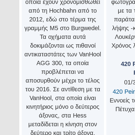
οποία έχουν χρονομισθωθεί
φωτογρα
από τη Hochbahn από το
με τα 
2012, εδώ στο τέρμα της
παράτα
γραμμής Μ5 στο Burgwedel.
λήψης -
Τα οχήματα αυτά
Λουκέρν
δοκιμάζονται ως πιθανοί
Χρόνος 
αντικαταστάτες των VanHool
AGG 300, τα οποία
420 P
προβλέπεται να
αποσυρθούν μέχρι το τέλος
01/
του 2016. Σε αντίθεση με τα
420 Peir
VanHool, στα οποία είναι
Εννοείς τ
κινητήριος μόνο ο δεύτερος
Πέτυχα 
άξονας, στα Hess
μεταδίδεται η κίνηση στον
δεύτερο και τρίτο άξονα.