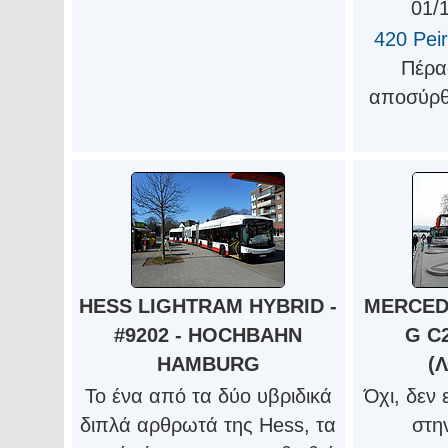
01/1
420 Peir
Πέρα
αποσύρθ
HESS LIGHTRAM HYBRID -
MERCED
#9202 - HOCHBAHN
G C2
HAMBURG
(
Το ένα από τα δύο υβριδικά
Όχι, δεν 
διπλά αρθρωτά της Hess, τα
στη