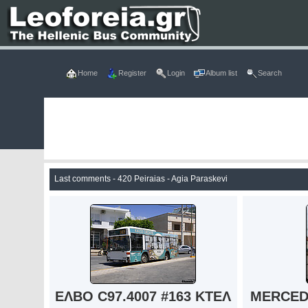
Home
Register
Login
Album list
Search
Last comments - 420 Peiraias - Agia Paraskevi
ΕΛΒΟ C97.4007 #163 ΚΤΕΛ
MERCED