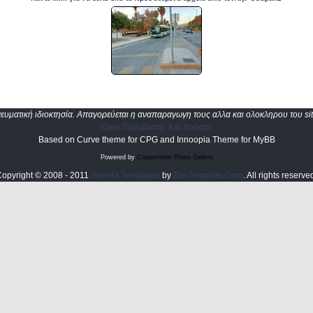
υματική ιδιοκτησία. Απαγορεύεται η αναπαραγωγη τους αλλα και ολοκληρου του sit
Οροι Προσβασης Και Χρήσης
Based on Curve theme for CPG and Innoopia Theme for MyBB
Powered by
Coppermine Photo Gallery
opyright © 2008 - 2011
Joomla Templates
by
ZooTemplate.Com
. All rights reserve