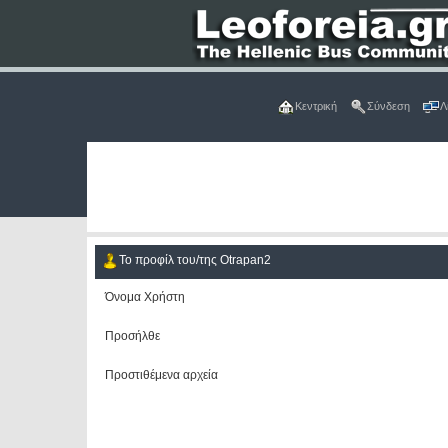
Κεντρική
Σύνδεση
Λ
Το προφίλ του/της Otrapan2
Όνομα Χρήστη
Προσήλθε
Προστιθέμενα αρχεία