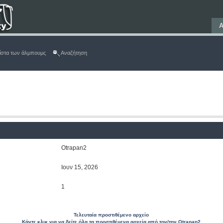
Α
ίστα των άλμπουμς
Αναζήτηση
Otrapan2
Ιουν 15, 2026
1
Τελευταία προστιθέμενο αρχείο
Κάντε κλικ για να δείτε όλα τα προστιθέμενα αρχεία από τον/την Otrapan2