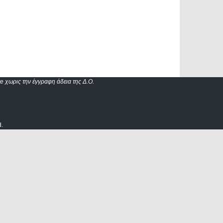
e χωρις την έγγραφη άδεια της Δ.Ο.
d.