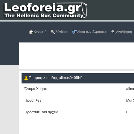
Κεντρική
Σύνδεση
Λίστα των άλμπουμς
Αναζήτηση
Το προφίλ του/της alimos0405N1
Όνομα Χρήστη
ali
Προσήλθε
Mαι 
Προστιθέμενα αρχεία
0