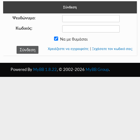
Σύνδεση
-
Ψευδώνυμο:
-
Κωδικός:
-
Να με θυμάσαι
-
Χρειάζεστε να εγγραφείτε;
|
Ξεχάσατε τον κωδικό σας;
-
-
Powered By
MyBB 1.8.22
, © 2002-2026
MyBB Group
.
-
-
-
-
-
-