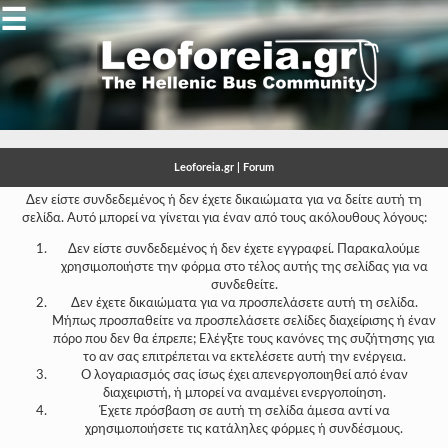
☰
Gallery
Open
Gallery
Leoforeia.gr | Forum
-
Δεν είστε συνδεδεμένος ή δεν έχετε δικαιώματα για να δείτε αυτή τη
σελίδα. Αυτό μπορεί να γίνεται για έναν από τους ακόλουθους λόγους:
-
Δεν είστε συνδεδεμένος ή δεν έχετε εγγραφεί. Παρακαλούμε
-
χρησιμοποιήστε την φόρμα στο τέλος αυτής της σελίδας για να
συνδεθείτε.
-
Δεν έχετε δικαιώματα για να προσπελάσετε αυτή τη σελίδα.
Μήπως προσπαθείτε να προσπελάσετε σελίδες διαχείρισης ή έναν
-
πόρο που δεν θα έπρεπε; Ελέγξτε τους κανόνες της συζήτησης για
το αν σας επιτρέπεται να εκτελέσετε αυτή την ενέργεια.
-
Ο λογαριασμός σας ίσως έχει απενεργοποιηθεί από έναν
διαχειριστή, ή μπορεί να αναμένει ενεργοποίηση.
-
Έχετε πρόσβαση σε αυτή τη σελίδα άμεσα αντί να
χρησιμοποιήσετε τις κατάληλες φόρμες ή συνδέσμους.
-