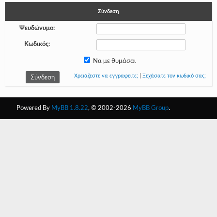
Σύνδεση
-
Ψευδώνυμο:
-
Κωδικός:
-
Να με θυμάσαι
-
Χρειάζεστε να εγγραφείτε;
|
Ξεχάσατε τον κωδικό σας;
-
-
Powered By
MyBB 1.8.22
, © 2002-2026
MyBB Group
.
-
-
-
-
-
-