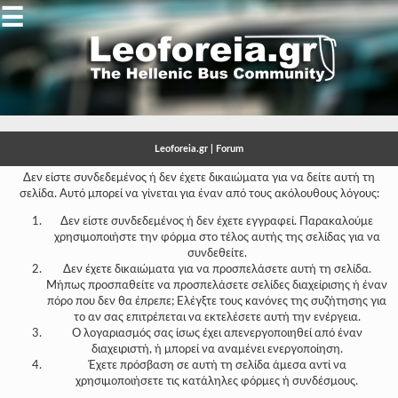
☰
Gallery
Open
Gallery
Leoforeia.gr | Forum
-
Δεν είστε συνδεδεμένος ή δεν έχετε δικαιώματα για να δείτε αυτή τη
σελίδα. Αυτό μπορεί να γίνεται για έναν από τους ακόλουθους λόγους:
-
Δεν είστε συνδεδεμένος ή δεν έχετε εγγραφεί. Παρακαλούμε
-
χρησιμοποιήστε την φόρμα στο τέλος αυτής της σελίδας για να
συνδεθείτε.
-
Δεν έχετε δικαιώματα για να προσπελάσετε αυτή τη σελίδα.
Μήπως προσπαθείτε να προσπελάσετε σελίδες διαχείρισης ή έναν
-
πόρο που δεν θα έπρεπε; Ελέγξτε τους κανόνες της συζήτησης για
το αν σας επιτρέπεται να εκτελέσετε αυτή την ενέργεια.
-
Ο λογαριασμός σας ίσως έχει απενεργοποιηθεί από έναν
διαχειριστή, ή μπορεί να αναμένει ενεργοποίηση.
-
Έχετε πρόσβαση σε αυτή τη σελίδα άμεσα αντί να
χρησιμοποιήσετε τις κατάληλες φόρμες ή συνδέσμους.
-