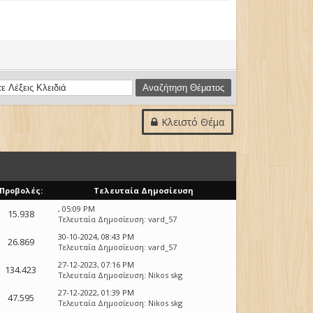
Κλειστό Θέμα
Προβολές:
Τελευταία Δημοσίευση
, 05:09 PM
15.938
Τελευταία Δημοσίευση
:
vard_57
30-10-2024, 08:43 PM
26.869
Τελευταία Δημοσίευση
:
vard_57
27-12-2023, 07:16 PM
134.423
Τελευταία Δημοσίευση
:
Nikos skg
27-12-2022, 01:39 PM
47.595
Τελευταία Δημοσίευση
:
Nikos skg