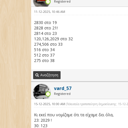
Registered
11-12-2025, 10:46 AM
2830 στο 19
2828 στο 21!
2814 στο 23
120,126,2029 στο 32
274,506 στο 33
516 στο 34
512 στο 37
275 στο 38
Αναζήτηση
vard_57
Registered
15-12-2025, 10:00 AM
(Τελευταία τροποποίηση δημοσίευσης: 15-12
Κι εκεί που νομίζαμε ότι τα είχαμε δει όλα,
23: 2029 !
30: 123