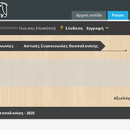
Αρχική σελίδα
Forum
οσιεύσεων
Γεια σου, Επισκέπτη!
Σύνδεση
Εγγραφή
ινωνίες
Αστικές Συγκοινωνίες Θεσσαλονίκης
ίκης (Ο.Α.Σ.Θ.)
Λεωφορεία Ο.Α.Σ.Θ. - Στόλος & Υποδομές
Θεσσαλονίκη - 2025
Αξιολόγ
σσαλονίκη - 2025