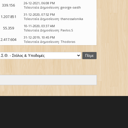
26-12-2021, 06:08 PM
339.156
Τελευταία Δημοσίευση
:
george-oasth
31-12-2020, 07:52 PM
1.207.851
Τελευταία Δημοσίευση
:
thanossalonika
10-11-2020, 03:37 AM
55.359
Τελευταία Δημοσίευση
:
Pavlos.S
31-12-2019, 10:45 PM
2.417.604
Τελευταία Δημοσίευση
:
Thodoras