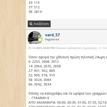
33: 115
37: 512
38: 2814
Αναζήτηση
vard_57
Registered
21-12-2025, 04:43 PM
(Τελευταία τροποποίηση δημοσίευσης: 21-12
Όσον αφορά την χθεσινή πρώτη πιλοτική 24ωρη 
6: 2253, 2908, 2912
14: 2964, 2635, 2658
27: 901, 902, 869
32: 909, 918, 919
58: 3024, 3084
66: 3042, 3034
Επίσης να καταγράψω και τα ωράρια των γραμμών
- ΓΡΑΜΜΗ 6
ΑΠΟ ΚΑΛΑΜΑΡΙΑ: 00:00, 00:30, 01:00, 01:35, 02:10, 
ΑΠΟ ΒΕΝΙΖΕΛΟΥ: 00:40, 01:10, 01:40, 02:15, 02:50, 