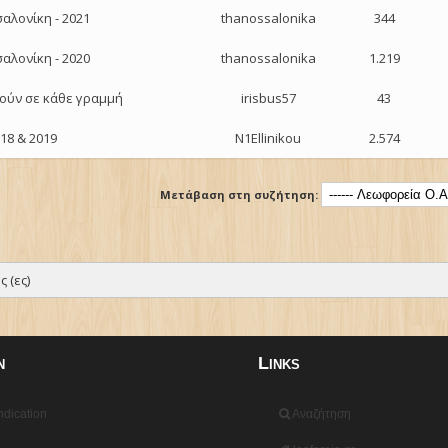
αλονίκη - 2021
thanossalonika
344
αλονίκη - 2020
thanossalonika
1.219
ούν σε κάθε γραμμή
irisbus57
43
18 & 2019
N1Ellinikou
2.574
Μετάβαση στη συζήτηση:
 (ες)
n
Links
dication
Αναζήτηση