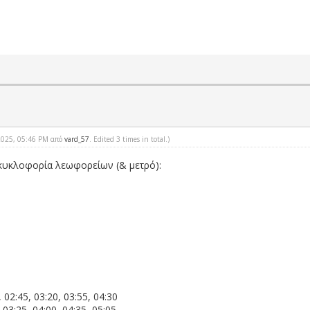
-2025, 05:46 PM από
vard_57
. Edited 3 times in total.)
κυκλοφορία λεωφορείων (& μετρό):
:
02:45, 03:20, 03:55, 04:30
03:25, 04:00, 04:35, 05:05