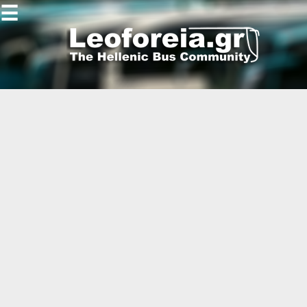
☰
Gallery
Open
Gallery
-
-
-
-
-
-
-
-