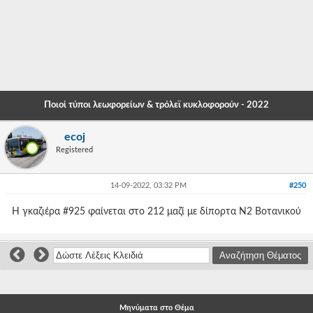
-
-
-
-
Ποιοί τύποι λεωφορείων & τρόλεϊ κυκλοφορούν - 2022
-
ecoj
-
Registered
-
14-09-2022, 03:32 PM
#250
-
Η γκαζιέρα #925 φαίνεται στο 212 μαζί με δίπορτα Ν2 Βοτανικού
-
-
-
-
Μηνύματα στο Θέμα