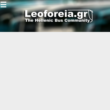
☰
Gallery
Open
Gallery
-
-
-
-
-
-
-
-