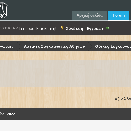
Αρχική σελίδα
Forum
οσιεύσεων
Γεια σου, Επισκέπτη!
Σύνδεση
Εγγραφή
ινωνίες
Αστικές Συγκοινωνίες Αθηνών
Οδικές Συγκοινωνί
ομές
Ποιοί τύποι λεωφορείων & τρόλεϊ κυκλοφορούν - 2022
Αξιολόγ
 - 2022