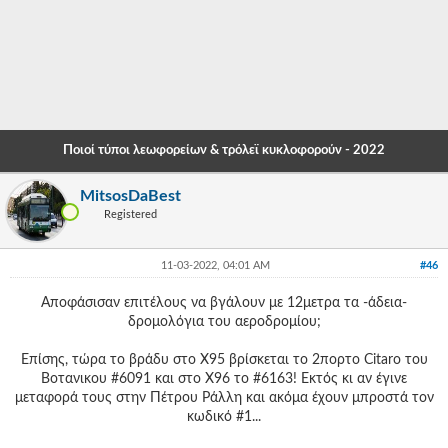
-
-
-
-
Ποιοί τύποι λεωφορείων & τρόλεϊ κυκλοφορούν - 2022
-
MitsosDaBest
-
Registered
-
11-03-2022, 04:01 AM
#46
-
Αποφάσισαν επιτέλους να βγάλουν με 12μετρα τα -άδεια-
-
δρομολόγια του αεροδρομίου;
-
Επίσης, τώρα το βράδυ στο Χ95 βρίσκεται το 2πορτο Citaro του
-
Βοτανικου #6091 και στο Χ96 το #6163! Εκτός κι αν έγινε
μεταφορά τους στην Πέτρου Ράλλη και ακόμα έχουν μπροστά τον
-
κωδικό #1...