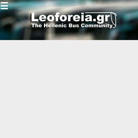
☰
Gallery
Open
Gallery
-
-
-
-
-
-
-
-