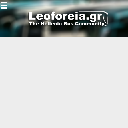
☰
Gallery
Open
Gallery
-
-
-
-
-
-
-
-