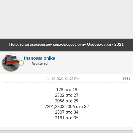
-
-
-
-
Ποιοί τύποι λεωφορείων κυκλοφορούν στην Θεσσαλονίκη - 2021
-
thanossalonika
-
Registered
-
14-10-2021, 01:27 PM
#331
-
128 στο 18
-
2302 στο 27
2056 στο 29
-
2201,2303,2306 στο 32
-
2307 στο 34
2181 στο 35
-