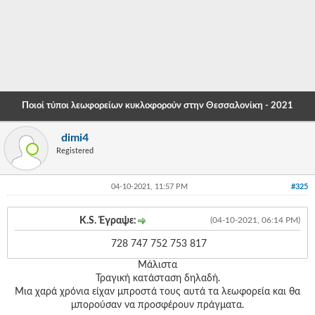
-
-
-
-
Ποιοί τύποι λεωφορείων κυκλοφορούν στην Θεσσαλονίκη - 2021
-
dimi4
-
Registered
-
04-10-2021, 11:57 PM
#325
-
-
K.S. Έγραψε:
(04-10-2021, 06:14 PM)
-
728 747 752 753 817
Μάλιστα
-
Τραγική κατάσταση δηλαδή.
-
Μια χαρά χρόνια είχαν μπροστά τους αυτά τα λεωφορεία και θα
μπορούσαν να προσφέρουν πράγματα.