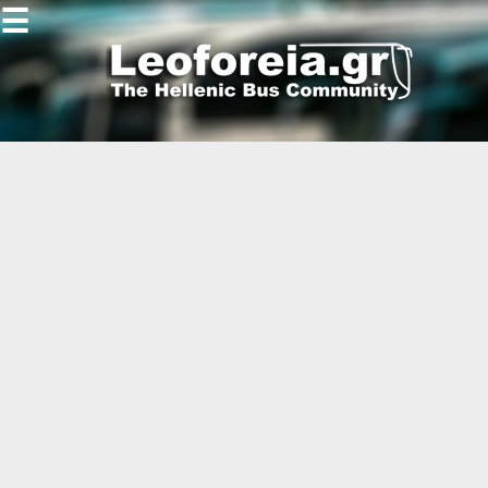
☰
Gallery
Open
Gallery
-
-
-
-
-
-
-
-