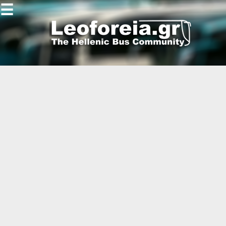
☰
Gallery
Open
Gallery
-
-
-
-
-
-
-
-