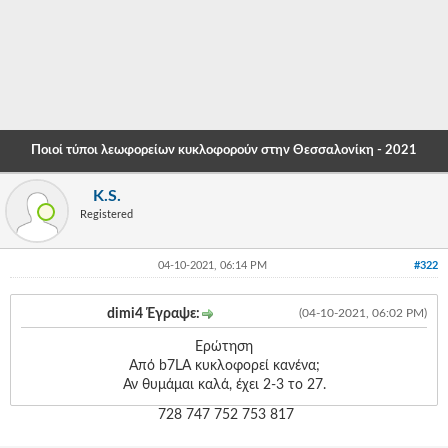
-
-
-
-
Ποιοί τύποι λεωφορείων κυκλοφορούν στην Θεσσαλονίκη - 2021
-
K.S.
-
Registered
-
04-10-2021, 06:14 PM
#322
-
-
dimi4 Έγραψε:
(04-10-2021, 06:02 PM)
-
Ερώτηση
Από b7LA κυκλοφορεί κανένα;
-
Αν θυμάμαι καλά, έχει 2-3 το 27.
-
728 747 752 753 817