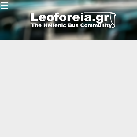
☰
Gallery
Open
Gallery
-
-
-
-
-
-
-
-