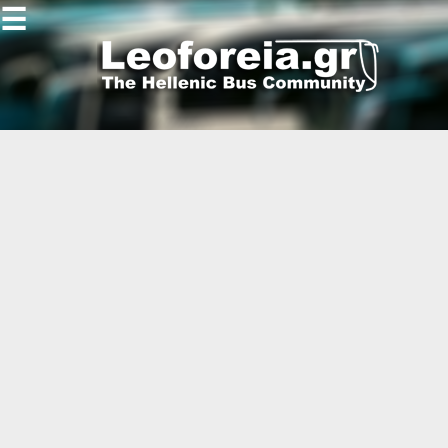
☰
Gallery
Open
Gallery
-
-
-
-
-
-
-
-