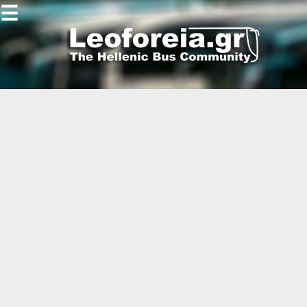
☰
Gallery
Open
Gallery
-
-
-
-
-
-
-
-